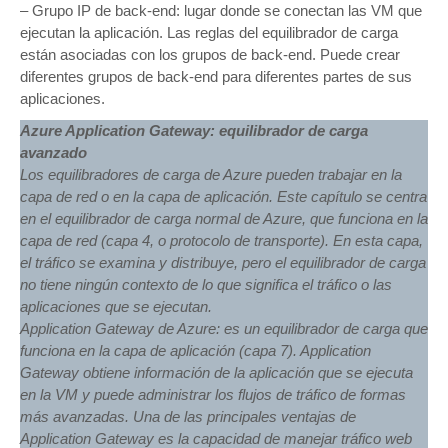
– Grupo IP de back-end: lugar donde se conectan las VM que
ejecutan la aplicación. Las reglas del equilibrador de carga
están asociadas con los grupos de back-end. Puede crear
diferentes grupos de back-end para diferentes partes de sus
aplicaciones.
Azure Application Gateway: equilibrador de carga
avanzado
Los equilibradores de carga de Azure pueden trabajar en la
capa de red o en la capa de aplicación. Este capítulo se centra
en el equilibrador de carga normal de Azure, que funciona en la
capa de red (capa 4, o protocolo de transporte). En esta capa,
el tráfico se examina y distribuye, pero el equilibrador de carga
no tiene ningún contexto de lo que significa el tráfico o las
aplicaciones que se ejecutan.
Application Gateway de Azure: es un equilibrador de carga que
funciona en la capa de aplicación (capa 7). Application
Gateway obtiene información de la aplicación que se ejecuta
en la VM y puede administrar los flujos de tráfico de formas
más avanzadas. Una de las principales ventajas de
Application Gateway es la capacidad de manejar tráfico web