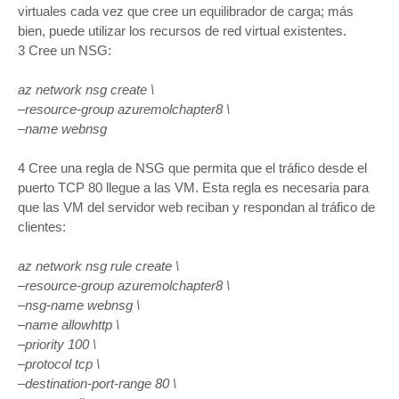
virtuales cada vez que cree un equilibrador de carga; más
bien, puede utilizar los recursos de red virtual existentes.
3 Cree un NSG:
az network nsg create \
–resource-group azuremolchapter8 \
–name webnsg
4 Cree una regla de NSG que permita que el tráfico desde el
puerto TCP 80 llegue a las VM. Esta regla es necesaria para
que las VM del servidor web reciban y respondan al tráfico de
clientes:
az network nsg rule create \
–resource-group azuremolchapter8 \
–nsg-name webnsg \
–name allowhttp \
–priority 100 \
–protocol tcp \
–destination-port-range 80 \