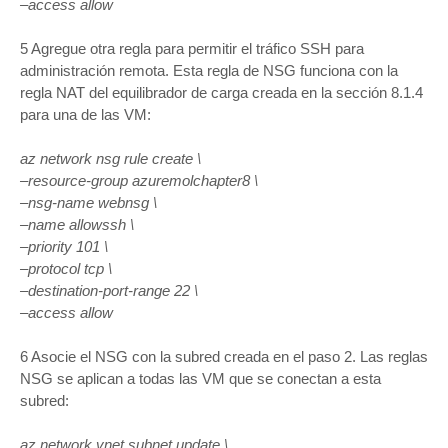
–access allow
5 Agregue otra regla para permitir el tráfico SSH para
administración remota. Esta regla de NSG funciona con la
regla NAT del equilibrador de carga creada en la sección 8.1.4
para una de las VM:
az network nsg rule create \
–resource-group azuremolchapter8 \
–nsg-name webnsg \
–name allowssh \
–priority 101 \
–protocol tcp \
–destination-port-range 22 \
–access allow
6 Asocie el NSG con la subred creada en el paso 2. Las reglas
NSG se aplican a todas las VM que se conectan a esta
subred:
az network vnet subnet update \