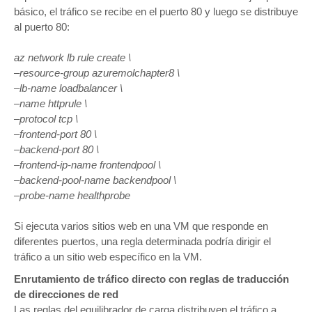
básico, el tráfico se recibe en el puerto 80 y luego se distribuye
al puerto 80:
az network lb rule create \
–resource-group azuremolchapter8 \
–lb-name loadbalancer \
–name httprule \
–protocol tcp \
–frontend-port 80 \
–backend-port 80 \
–frontend-ip-name frontendpool \
–backend-pool-name backendpool \
–probe-name healthprobe
Si ejecuta varios sitios web en una VM que responde en
diferentes puertos, una regla determinada podría dirigir el
tráfico a un sitio web específico en la VM.
Enrutamiento de tráfico directo con reglas de traducción
de direcciones de red
Las reglas del equilibrador de carga distribuyen el tráfico a