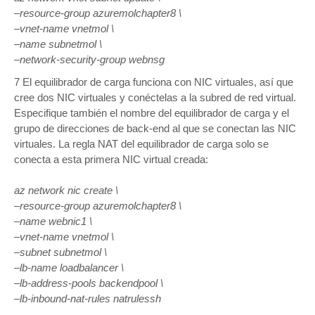
–resource-group azuremolchapter8 \
–vnet-name vnetmol \
–name subnetmol \
–network-security-group webnsg
7 El equilibrador de carga funciona con NIC virtuales, así que
cree dos NIC virtuales y conéctelas a la subred de red virtual.
Especifique también el nombre del equilibrador de carga y el
grupo de direcciones de back-end al que se conectan las NIC
virtuales. La regla NAT del equilibrador de carga solo se
conecta a esta primera NIC virtual creada:
az network nic create \
–resource-group azuremolchapter8 \
–name webnic1 \
–vnet-name vnetmol \
–subnet subnetmol \
–lb-name loadbalancer \
–lb-address-pools backendpool \
–lb-inbound-nat-rules natrulessh