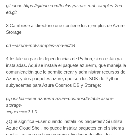
git clone https://github.com/fouldsy/azure-mol-samples-2nd-
ed.git
3 Cámbiese al directorio que contiene los ejemplos de Azure
Storage:
cd ~/azure-mol-samples-2nd-ed/04
4 Instale un par de dependencias de Python, si no están ya
instaladas. Aquí se instala el paquete azurerm, que maneja la
comunicación que le permite crear y administrar recursos de
Azure, y dos paquetes azure, que son los SDK de Python
subyacentes para Azure Cosmos DB y Storage:
pip install –user azurerm azure-cosmosdb-table azure-
storage-
➥queue==2.1.0
¿Qué significa –user cuando instala los paquetes? Si utiliza
Azure Cloud Shell, no puede instalar paquetes en el sistema
central, ya que no tiene permiso. En lugar de ellos, los