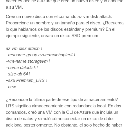
hacer es decirle a Azure que cree un nuevo disco y lo conecte
a su VM.
Cree un nuevo disco con el comando az vm disk attach.
Proporcione un nombre y un tamaño para el disco. ¿Recuerda
lo que hablamos de los discos estándar y premium? En el
ejemplo siguiente, creará un disco SSD premium:
az vm disk attach \
–resource-group azuremolchapter4 \
–vm-name storagevm \
–name datadisk \
–size-gb 64 \
–sku Premium_LRS \
–new
¿Reconoce la última parte de ese tipo de almacenamiento?
LRS significa almacenamiento con redundancia local. En dos
comandos, creó una VM con la CLI de Azure que incluía un
disco de datos y simuló cómo conectar un disco de datos
adicional posteriormente. No obstante, el solo hecho de haber