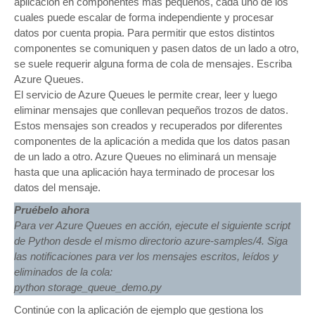
aplicación en componentes más pequeños, cada uno de los
cuales puede escalar de forma independiente y procesar
datos por cuenta propia. Para permitir que estos distintos
componentes se comuniquen y pasen datos de un lado a otro,
se suele requerir alguna forma de cola de mensajes. Escriba
Azure Queues.
El servicio de Azure Queues le permite crear, leer y luego
eliminar mensajes que conllevan pequeños trozos de datos.
Estos mensajes son creados y recuperados por diferentes
componentes de la aplicación a medida que los datos pasan
de un lado a otro. Azure Queues no eliminará un mensaje
hasta que una aplicación haya terminado de procesar los
datos del mensaje.
Pruébelo ahora
Para ver Azure Queues en acción, ejecute el siguiente script
de Python desde el mismo directorio azure-samples/4. Siga
las notificaciones para ver los mensajes escritos, leídos y
eliminados de la cola:
python storage_queue_demo.py
Continúe con la aplicación de ejemplo que gestiona los