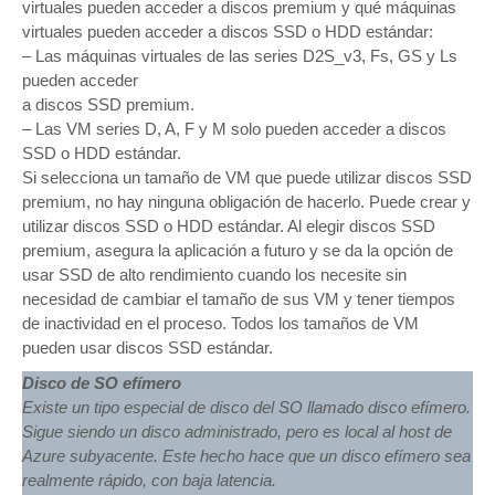
virtuales pueden acceder a discos premium y qué máquinas
virtuales pueden acceder a discos SSD o HDD estándar:
– Las máquinas virtuales de las series D2S_v3, Fs, GS y Ls
pueden acceder
a discos SSD premium.
– Las VM series D, A, F y M solo pueden acceder a discos
SSD o HDD estándar.
Si selecciona un tamaño de VM que puede utilizar discos SSD
premium, no hay ninguna obligación de hacerlo. Puede crear y
utilizar discos SSD o HDD estándar. Al elegir discos SSD
premium, asegura la aplicación a futuro y se da la opción de
usar SSD de alto rendimiento cuando los necesite sin
necesidad de cambiar el tamaño de sus VM y tener tiempos
de inactividad en el proceso. Todos los tamaños de VM
pueden usar discos SSD estándar.
Disco de SO efímero
Existe un tipo especial de disco del SO llamado disco efímero.
Sigue siendo un disco administrado, pero es local al host de
Azure subyacente. Este hecho hace que un disco efímero sea
realmente rápido, con baja latencia.