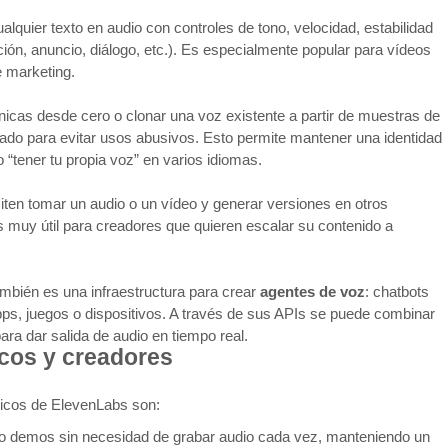
lquier texto en audio con controles de tono, velocidad, estabilidad
ación, anuncio, diálogo, etc.). Es especialmente popular para vídeos
e marketing.
icas desde cero o clonar una voz existente a partir de muestras de
ñado para evitar usos abusivos. Esto permite mantener una identidad
 “tener tu propia voz” en varios idiomas.
iten tomar un audio o un vídeo y generar versiones en otros
 Es muy útil para creadores que quieren escalar su contenido a
mbién es una infraestructura para crear
agentes de voz
: chatbots
apps, juegos o dispositivos. A través de sus APIs se puede combinar
ra dar salida de audio en tiempo real.
icos y creadores
cticos de ElevenLabs son:
s o demos sin necesidad de grabar audio cada vez, manteniendo un