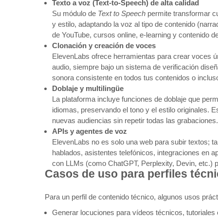
Texto a voz (Text‑to‑Speech) de alta calidad
Su módulo de
Text to Speech
permite transformar cua
y estilo, adaptando la voz al tipo de contenido (narr
de YouTube, cursos online, e‑learning y contenido d
Clonación y creación de voces
ElevenLabs ofrece herramientas para crear voces ún
audio, siempre bajo un sistema de verificación dise
sonora consistente en todos tus contenidos o incluso
Doblaje y multilingüe
La plataforma incluye funciones de doblaje que perm
idiomas, preservando el tono y el estilo originales.
nuevas audiencias sin repetir todas las grabaciones.
APIs y agentes de voz
ElevenLabs no es solo una web para subir textos; ta
hablados, asistentes telefónicos, integraciones en 
con LLMs (como ChatGPT, Perplexity, Devin, etc.) pa
Casos de uso para perfiles técn
Para un perfil de contenido técnico, algunos usos prá
Generar locuciones para vídeos técnicos, tutoriale