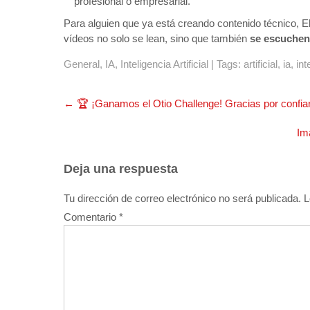
profesional o empresarial.
Para alguien que ya está creando contenido técnico, E
vídeos no solo se lean, sino que también
se escuchen
General
,
IA
,
Inteligencia Artificial
| Tags:
artificial
,
ia
,
int
Navegación
←
🏆 ¡Ganamos el Otio Challenge! Gracias por confiar
de
entradas
Im
Deja una respuesta
Tu dirección de correo electrónico no será publicada.
L
Comentario
*