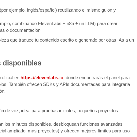
por ejemplo, inglés/español) reutilizando el mismo guion y
ejemplo, combinando ElevenLabs + n8n + un LLM) para crear
tas o documentación.
ieza que traduce tu contenido escrito o generado por otras IAs a un
 disponibles
oficial en
https://elevenlabs.io
, donde encontrarás el panel para
elos. También ofrecen SDKs y APIs documentadas para integrarla
ón.
n de voz, ideal para pruebas iniciales, pequeños proyectos
n los minutos disponibles, desbloquean funciones avanzadas
ial ampliado, más proyectos) y ofrecen mejores límites para uso