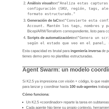
Análisis visual
text
"Analiza estas capturas
configuración (SKU, región, tags, ale
formato estructurado."
Generación de IaC
text
"Convierte esta conf
Account. Mantén los tags, nombres y 
Bicep/ARM/Terraform correspondiente, listo para co
Scripts de automatización
text
"Genera un scr
según el estado que veo en el panel, 
Esta capacidad es brutal para
ingeniería inversa
de p
tienes demo pero no plantillas estructuradas.
Agent Swarm: un modelo coordi
Si K2.5 ya impresiona con visión + código, lo que real
para lanzar y coordinar hasta
100 sub-agentes
trabaja
Cómo funciona
:
Un K2.5 «coordinador» reparte la tarea en subtareas
Cada agente hijo tiene su propio contexto, herramienta