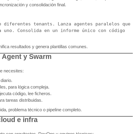
incronización y consolidación final.
e diferentes tenants. Lanza agentes paralelos que 
 uno. Consolida en un informe único con código 
nifica resultados y genera plantillas comunes.
, Agent y Swarm
e necesites:
diario.
es, para lógica compleja.
jecuta código, lee ficheros.
a tareas distribuidas.
pida, problema técnico o pipeline completo.
loud e infra
nte con arquitectos, DevOps y equipos técnicos: