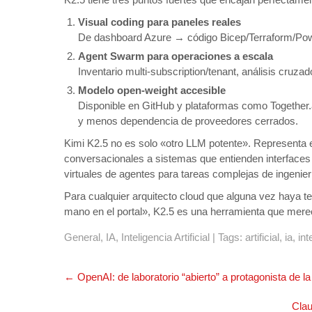
Visual coding para paneles reales
De dashboard Azure → código Bicep/Terraform/Power
Agent Swarm para operaciones a escala
Inventario multi-subscription/tenant, análisis cruza
Modelo open-weight accesible
Disponible en GitHub y plataformas como Together.a
y menos dependencia de proveedores cerrados.
Kimi K2.5 no es solo «otro LLM potente». Representa 
conversacionales a sistemas que entienden interfaces 
virtuales de agentes para tareas complejas de ingenier
Para cualquier arquitecto cloud que alguna vez haya 
mano en el portal», K2.5 es una herramienta que merec
General
,
IA
,
Inteligencia Artificial
| Tags:
artificial
,
ia
,
int
Navegación
←
OpenAI: de laboratorio “abierto” a protagonista de la
de
entradas
Clau