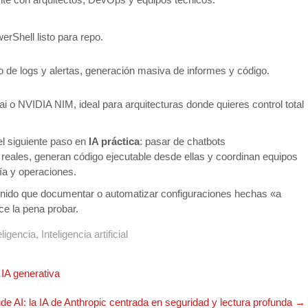
Shell listo para repo.
do de logs y alertas, generación masiva de informes y código.
i o NVIDIA NIM, ideal para arquitecturas donde quieres control total
el siguiente paso en
IA práctica
: pasar de chatbots
reales, generan código ejecutable desde ellas y coordinan equipos
ía y operaciones.
tenido que documentar o automatizar configuraciones hechas «a
e la pena probar.
eligencia
,
Inteligencia artificial
 IA generativa
de AI: la IA de Anthropic centrada en seguridad y lectura profunda
→