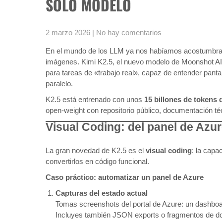
SOLO MODELO
2 marzo 2026
|
No hay comentarios
En el mundo de los LLM ya nos habíamos acostumbrad
imágenes. Kimi K2.5, el nuevo modelo de Moonshot AI
para tareas de «trabajo real», capaz de entender panta
paralelo.
K2.5 está entrenado con unos
15 billones de tokens 
open-weight con repositorio público, documentación t
Visual Coding: del panel de Azur
La gran novedad de K2.5 es el
visual coding
: la capa
convertirlos en código funcional.
Caso práctico: automatizar un panel de Azure
Capturas del estado actual
Tomas screenshots del portal de Azure: un dashboar
Incluyes también JSON exports o fragmentos de d