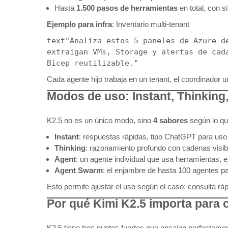
Hasta
1.500 pasos de herramientas
en total, con s
Ejemplo para infra
: Inventario multi-tenant
text
"Analiza estos 5 paneles de Azure d
extraigan VMs, Storage y alertas de cada
Cada agente hijo trabaja en un tenant, el coordinador u
Modos de uso: Instant, Thinking
K2.5 no es un único modo, sino
4 sabores
según lo qu
Instant
: respuestas rápidas, tipo ChatGPT para uso 
Thinking
: razonamiento profundo con cadenas visibl
Agent
: un agente individual que usa herramientas, e
Agent Swarm
: el enjambre de hasta 100 agentes par
Esto permite ajustar el uso según el caso: consulta rá
Por qué Kimi K2.5 importa para c
K2.5 tiene tres puntos fuertes que encajan perfectame