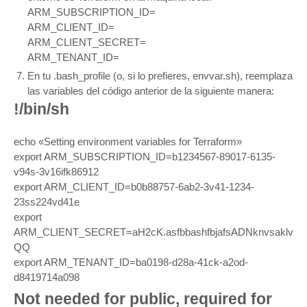
ARM_SUBSCRIPTION_ID=
ARM_CLIENT_ID=
ARM_CLIENT_SECRET=
ARM_TENANT_ID=
En tu .bash_profile (o, si lo prefieres, envvar.sh), reemplaza
las variables del código anterior de la siguiente manera:
!/bin/sh
echo «Setting environment variables for Terraform»
export ARM_SUBSCRIPTION_ID=b1234567-89017-6135-
v94s-3v16ifk86912
export ARM_CLIENT_ID=b0b88757-6ab2-3v41-1234-
23ss224vd41e
export
ARM_CLIENT_SECRET=aH2cK.asfbbashfbjafsADNknvsaklv
QQ
export ARM_TENANT_ID=ba0198-d28a-41ck-a2od-
d8419714a098
Not needed for public, required for