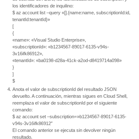
los identificadores de inquilino:
$ az account list –query «[].{name:name, subscriptionId:id,
tenantId:tenantId}»
[
{
«name»: «Visual Studio Enterprise»,
«subscriptionId»: «b1234567-89017-6135-v94s-
3v16ifk86912»,
«tenantId»: «ba0198-d28a-41ck-a2od-d8419714a098»
}
]
$
Anota el valor de subscriptionId del resultado JSON
devuelto. A continuación, mientras sigues en Cloud Shell,
reemplaza el valor de subscriptionId por el siguiente
comando:
$ az account set –subscription=»b1234567-89017-6135-
v94s-3v16ifk86912″
El comando anterior se ejecuta sin devolver ningún
resultado.