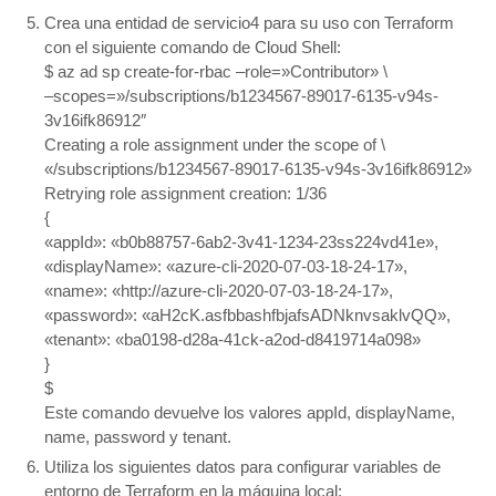
Crea una entidad de servicio4 para su uso con Terraform
con el siguiente comando de Cloud Shell:
$ az ad sp create-for-rbac –role=»Contributor» \
–scopes=»/subscriptions/b1234567-89017-6135-v94s-
3v16ifk86912″
Creating a role assignment under the scope of \
«/subscriptions/b1234567-89017-6135-v94s-3v16ifk86912»
Retrying role assignment creation: 1/36
{
«appId»: «b0b88757-6ab2-3v41-1234-23ss224vd41e»,
«displayName»: «azure-cli-2020-07-03-18-24-17»,
«name»: «http://azure-cli-2020-07-03-18-24-17»,
«password»: «aH2cK.asfbbashfbjafsADNknvsaklvQQ»,
«tenant»: «ba0198-d28a-41ck-a2od-d8419714a098»
}
$
Este comando devuelve los valores appId, displayName,
name, password y tenant.
Utiliza los siguientes datos para configurar variables de
entorno de Terraform en la máquina local: